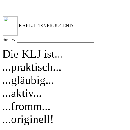
KARL-LEISNER-JUGEND
Suche:
Die KLJ ist...
...praktisch...
...gläubig...
...aktiv...
...fromm...
...originell!