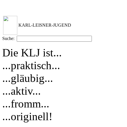
KARL-LEISNER-JUGEND
Suche:
Die KLJ ist...
...praktisch...
...gläubig...
...aktiv...
...fromm...
...originell!