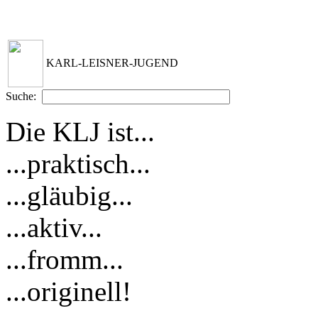
KARL-LEISNER-JUGEND
Suche:
Die KLJ ist...
...praktisch...
...gläubig...
...aktiv...
...fromm...
...originell!