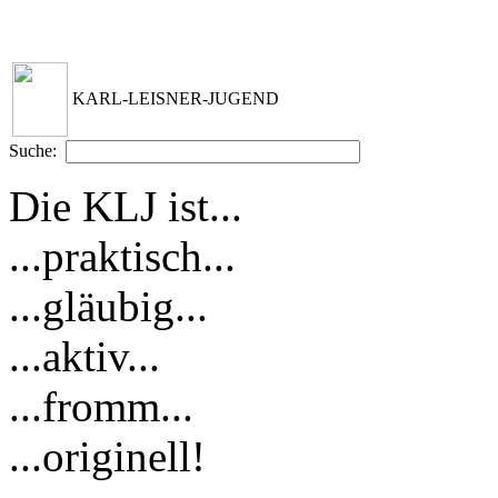
KARL-LEISNER-JUGEND
Suche:
Die KLJ ist...
...praktisch...
...gläubig...
...aktiv...
...fromm...
...originell!