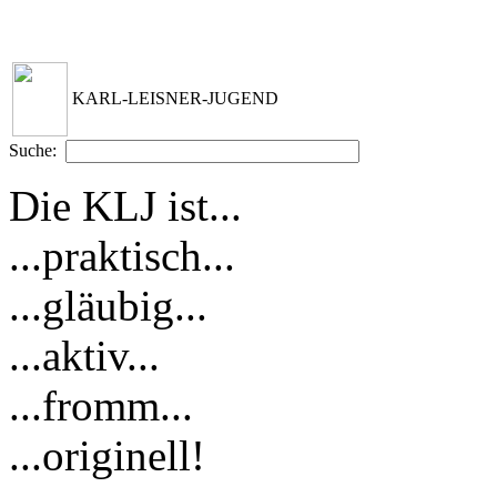
KARL-LEISNER-JUGEND
Suche:
Die KLJ ist...
...praktisch...
...gläubig...
...aktiv...
...fromm...
...originell!