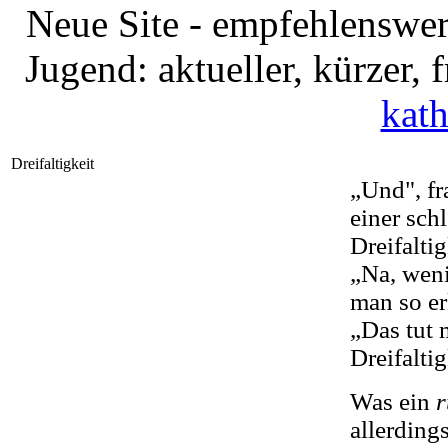
Neue Site - empfehlenswer
Jugend: aktueller, kürzer,
kath
Dreifaltigkeit
„Und", fr
einer sch
Dreifalti
„Na, weni
man so er
„Das tut 
Dreifalti
Was ein
r
allerding