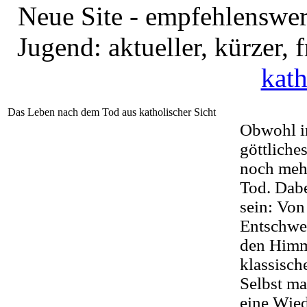
Neue Site - empfehlenswer
Jugend: aktueller, kürzer,
kath
Das Leben nach dem Tod aus katholischer Sicht
Obwohl in
göttlich
noch mehr
Tod. Dabe
sein: Von
Entschweb
den Himm
klassisch
Selbst ma
eine Wied