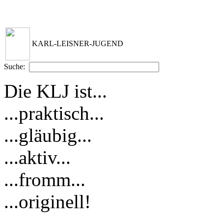
KARL-LEISNER-JUGEND
Suche:
Die KLJ ist...
...praktisch...
...gläubig...
...aktiv...
...fromm...
...originell!