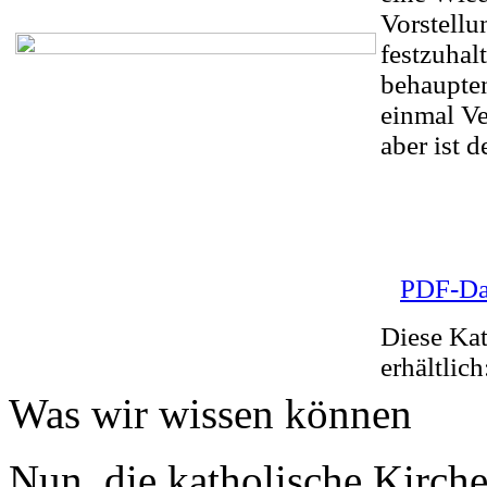
Vorstell
festzuhal
behaupten
einmal Ve
aber ist 
PDF-Da
Diese Kat
erhältlic
Was wir wissen können
Nun, die katholische Kirch