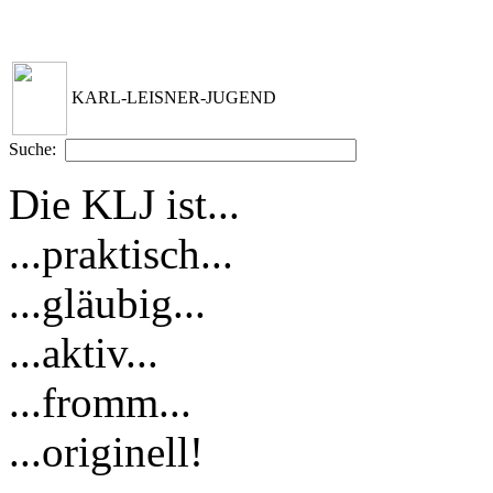
KARL-LEISNER-JUGEND
Suche:
Die KLJ ist...
...praktisch...
...gläubig...
...aktiv...
...fromm...
...originell!